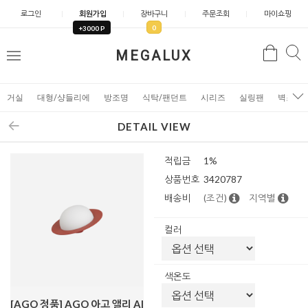
로그인
회원가입
장바구니
주문조회
마이쇼핑
0
+3000 P
검
MEGALUX
검
메
색
색
뉴
거실
대형/샹들리에
방조명
식탁/팬던트
시리즈
실링팬
벽조명
DETAIL VIEW
적립금
1%
상품번호
3420787
배송비
(조건)
지역별
컬러
색온도
[AGO 정품] AGO 아고 앨리 Al