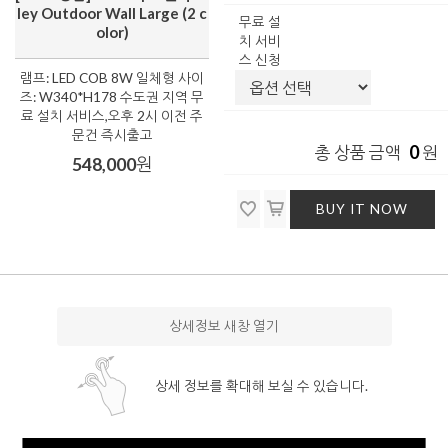
ley Outdoor Wall Large (2 c
무료 설
olor)
치 서비
스 신청
램프: LED COB 8W 일체형 사이
즈: W340*H178 수도권 지역 무
료 설치 서비스,오후 2시 이전 주
문건 즉시출고
0
총 상품 금액
원
548,000
원
BUY IT NOW
상세정보 새창 열기
상세 정보를 확대해 보실 수 있습니다.