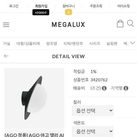
로그인
회원가입
장바구니
주문조회
마이쇼핑
0
+3000 P
검
MEGALUX
검
메
색
색
뉴
거실
대형/샹들리에
방조명
식탁/팬던트
시리즈
실링팬
벽조명
DETAIL VIEW
적립금
1%
상품번호
3420762
배송비
(조건)
지역별
컬러
색온도
[AGO 정품] AGO 아고 앨리 Al