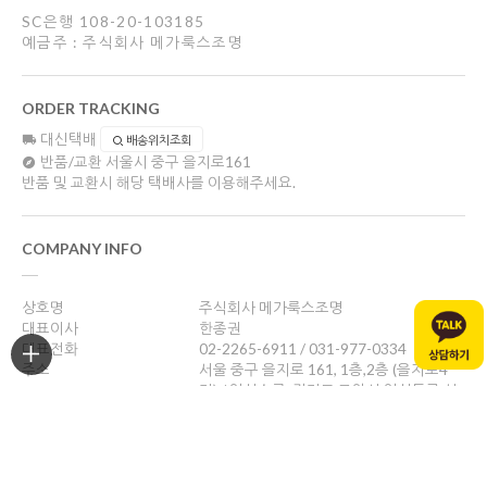
SC은행 108-20-103185
예금주 : 주식회사 메가룩스조명
ORDER TRACKING
대신택배
배송위치조회
반품/교환
서울시 중구 을지로161
반품 및 교환시 해당 택배사를 이용해주세요.
COMPANY INFO
상호명
주식회사 메가룩스조명
대표이사
한종권
대표전화
02-2265-6911 / 031-977-0334
주소
서울 중구 을지로 161, 1층,2층 (을지로4
가) / 일산쇼룸: 경기도 고양시 일산동구 성
현로47, 나동(성석동)
사업자등록번호
469-88-01526
통신판매업신고
제 2024-서울중구-1784호
개인정보관리책임자
한종권