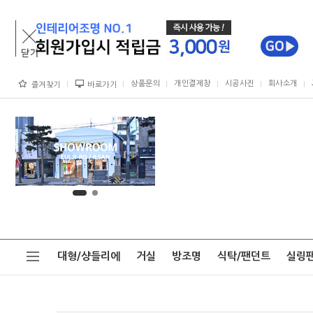
상품문의
개인결제창
시공사진
회사소개
즐겨찾기
바로가기
대형/샹들리에
거실
방조명
식탁/팬던트
실링