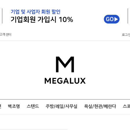
고객센터
로그
팬
벽조명
스탠드
주방/레일/사무실
욕실/현관/베란다
스