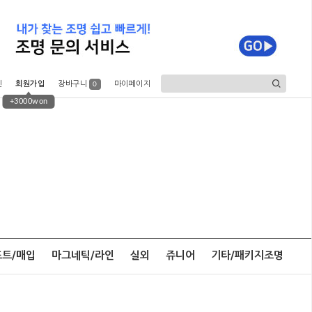
인
회원가입
장바구니
마이페이지
0
+3000won
포트/매입
마그네틱/라인
실외
쥬니어
기타/패키지조명