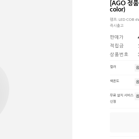
[AGO 정품]
color)
램프: LED COB
즉시출고
판매가
적립금
상품번호
컬러
색온도
무료 설치 서비스
신청