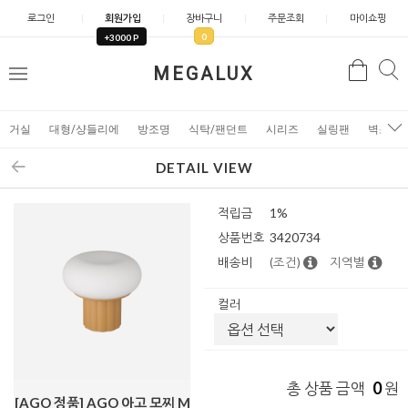
로그인
회원가입
장바구니
주문조회
마이쇼핑
0
+3000 P
검
MEGALUX
검
메
색
색
뉴
거실
대형/샹들리에
방조명
식탁/팬던트
시리즈
실링팬
벽조명
DETAIL VIEW
적립금
1%
상품번호
3420734
배송비
(조건)
지역별
컬러
0
총 상품 금액
원
[AGO 정품] AGO 아고 모찌 M