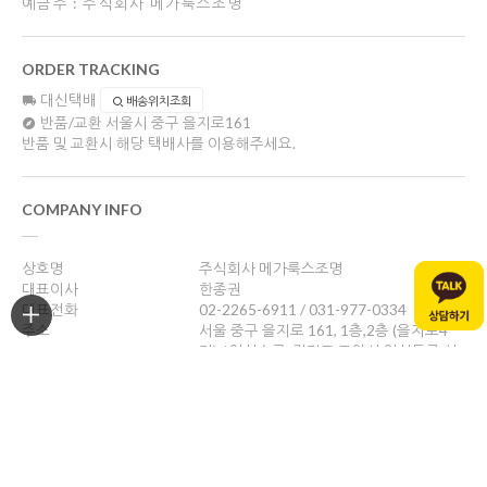
예금주 : 주식회사 메가룩스조명
ORDER TRACKING
대신택배
배송위치조회
반품/교환
서울시 중구 을지로161
반품 및 교환시 해당 택배사를 이용해주세요.
COMPANY INFO
상호명
주식회사 메가룩스조명
대표이사
한종권
대표전화
02-2265-6911 / 031-977-0334
주소
서울 중구 을지로 161, 1층,2층 (을지로4
가) / 일산쇼룸: 경기도 고양시 일산동구 성
현로47, 나동(성석동)
사업자등록번호
469-88-01526
통신판매업신고
제 2024-서울중구-1784호
개인정보관리책임자
한종권
help@megalux.kr