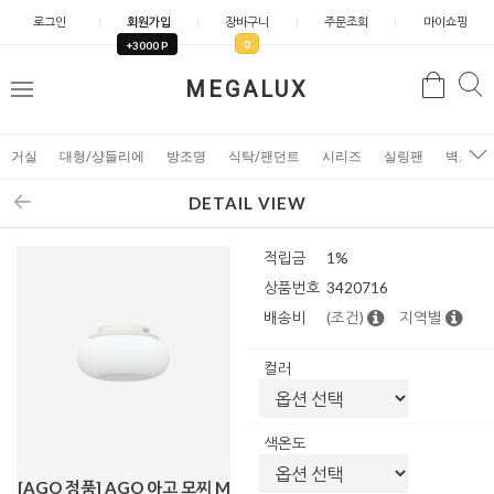
로그인
회원가입
장바구니
주문조회
마이쇼핑
0
+3000 P
검
MEGALUX
검
메
색
색
뉴
거실
대형/샹들리에
방조명
식탁/팬던트
시리즈
실링팬
벽조명
DETAIL VIEW
적립금
1%
상품번호
3420716
배송비
(조건)
지역별
컬러
색온도
[AGO 정품] AGO 아고 모찌 M