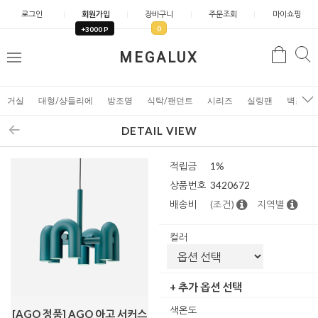
로그인
회원가입
장바구니
주문조회
마이쇼핑
0
+3000 P
검
MEGALUX
검
메
색
색
뉴
거실
대형/샹들리에
방조명
식탁/팬던트
시리즈
실링팬
벽조명
DETAIL VIEW
적립금
1%
상품번호
3420672
배송비
(조건)
지역별
컬러
+ 추가 옵션 선택
색온도
[AGO 정품] AGO 아고 서커스