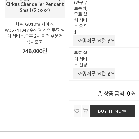
(전구무
Cirkus Chandelier Pendant
료증정)
Small (5 color)
무료 설
치 서비
램프: GU10*8 사이즈:
스 중 택
W357*H347 수도권 지역 무료 설
1
치 서비스,오후 2시 이전 주문건
즉시출고
748,000
원
무료 설
치 서비
스 신청
0
총 상품 금액
원
BUY IT NOW