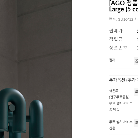
[AGO 정품]
Large (5 co
램프: GU10*12
판매가
적립금
상품번호
컬러
추가옵션
(추가
색온도
(전구무료증정)
무료 설치 서비스
중 택 1
무료 설치 서비스
신청