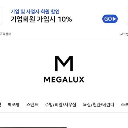
고객센터
로그
팬
벽조명
스탠드
주방/레일/사무실
욕실/현관/베란다
스