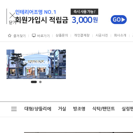
상품문의
개인결제창
시공사진
회사소개
즐겨찾기
바로가기
대형/샹들리에
거실
방조명
식탁/팬던트
실링