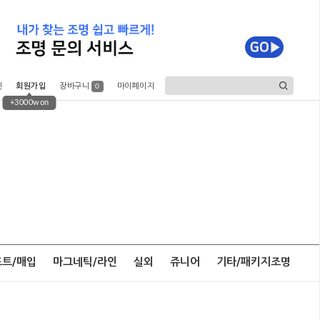
인
회원가입
장바구니
마이페이지
0
+3000won
포트/매입
마그네틱/라인
실외
쥬니어
기타/패키지조명