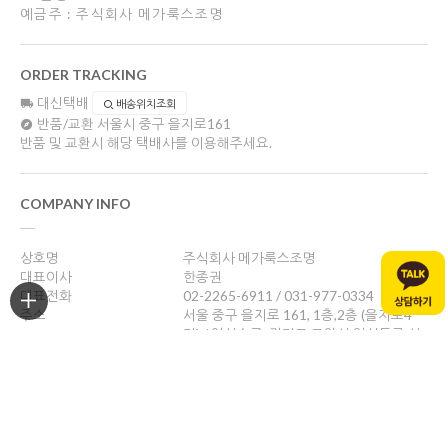
예금주 : 주식회사 메가룩스조명
ORDER TRACKING
대신택배
배송위치조회
반품/교환
서울시 중구 을지로161
반품 및 교환시 해당 택배사를 이용해주세요.
COMPANY INFO
상호명
주식회사 메가룩스조명
대표이사
한종권
대표전화
02-2265-6911 / 031-977-0334
주소
서울 중구 을지로 161, 1층,2층 (을지로4
가) / 일산쇼룸: 경기도 고양시 일산동구 성
현로47, 나동(성석동)
사업자등록번호
469-88-01526
통신판매업신고
제 2024-서울중구-1784호
개인정보관리책임자
한종권
help@megalux.kr