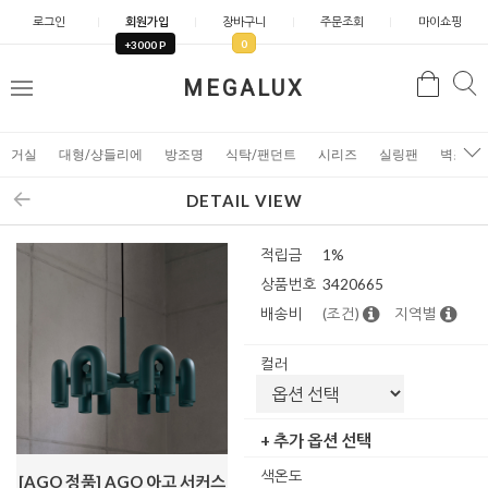
로그인
회원가입
장바구니
주문조회
마이쇼핑
0
+3000 P
검
MEGALUX
검
메
색
색
뉴
거실
대형/샹들리에
방조명
식탁/팬던트
시리즈
실링팬
벽조명
DETAIL VIEW
적립금
1%
상품번호
3420665
배송비
(조건)
지역별
컬러
+ 추가 옵션 선택
색온도
[AGO 정품] AGO 아고 서커스