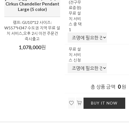
(전구무
Cirkus Chandelier Pendant
료증정)
Large (5 color)
무료 설
치 서비
램프: GU10*12 사이즈:
스 중 택
W557*H347 수도권 지역 무료 설
1
치 서비스,오후 2시 이전 주문건
즉시출고
1,078,000
원
무료 설
치 서비
스 신청
0
총 상품 금액
원
BUY IT NOW