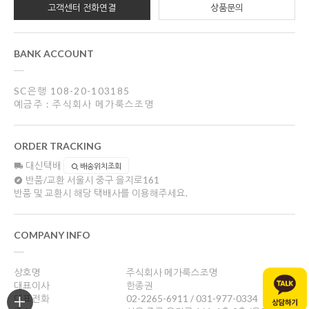
고객센터 전화연결
상품문의
BANK ACCOUNT
SC은행 108-20-103185
예금주 : 주식회사 메가룩스조명
ORDER TRACKING
대신택배
배송위치조회
반품/교환
서울시 중구 을지로161
반품 및 교환시 해당 택배사를 이용해주세요.
COMPANY INFO
상호명
주식회사 메가룩스조명
대표이사
한종권
대표전화
02-2265-6911 / 031-977-0334