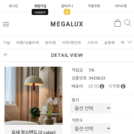
로그인
회원가입
장바구니
주문조회
마이쇼핑
0
+3000 P
검
MEGALUX
검
메
색
색
뉴
거실
대형/샹들리에
방조명
식탁/팬던트
시리즈
실링팬
벽조명
DETAIL VIEW
적립금
1%
상품번호
3420633
배송비
(조건)
지역별
컬러
색온도
모새 장스탠드 (2 color)