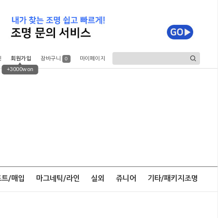
인
회원가입
장바구니
마이페이지
0
+3000won
포트/매입
마그네틱/라인
실외
쥬니어
기타/패키지조명