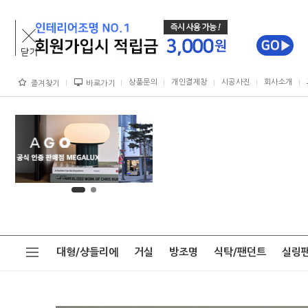
상품문의
개인결제창
시공사진
회사소개
즐겨찾기
바로가기
대형/샹들리에
거실
방조명
식탁/팬던트
실링