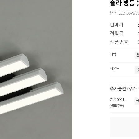
솔라 방등 (2
램프: LED 50W/
판매가
적립금
상품번호
타입
색온도
추가옵션
(추가
GU10 X 1
(별도구매)