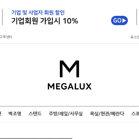
고객센터
로그
팬
벽조명
스탠드
주방/레일/사무실
욕실/현관/베란다
스