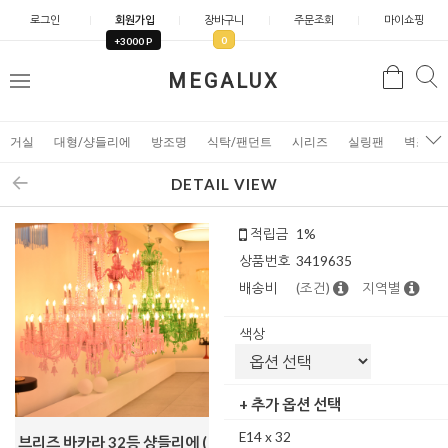
로그인
회원가입
장바구니
주문조회
마이쇼핑
0
+3000 P
검
MEGALUX
검
메
색
색
뉴
거실
대형/샹들리에
방조명
식탁/팬던트
시리즈
실링팬
벽조명
DETAIL VIEW
적립금
1%
상품번호
3419635
배송비
(조건)
지역별
색상
+ 추가 옵션 선택
E14 x 32
브리즈 바카라 32등 샹들리에 (