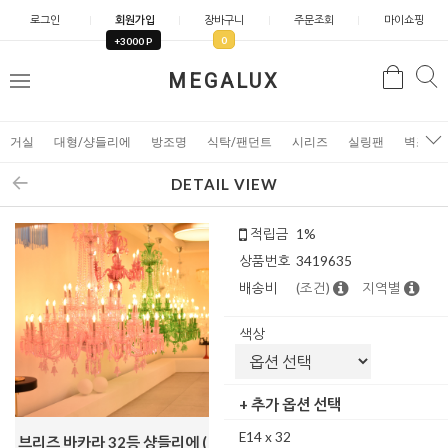
로그인
회원가입
장바구니
주문조회
마이쇼핑
0
+3000 P
검
MEGALUX
검
메
색
색
뉴
거실
대형/샹들리에
방조명
식탁/팬던트
시리즈
실링팬
벽조명
DETAIL VIEW
적립금
1%
상품번호
3419635
배송비
(조건)
지역별
색상
+ 추가 옵션 선택
E14 x 32
브리즈 바카라 32등 샹들리에 (