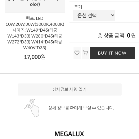
olor)
크기
램프: LED
10W,20W,30W(3000K,4000K)
사이즈: W149*D45(타공
0
총 상품 금액
원
W143*D33) W280*D45(타공
W272*D33) W414*D45(타공
W406*D33)
BUY IT NOW
17,000
원
상세정보 새창 열기
상세 정보를 확대해 보실 수 있습니다.