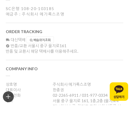
SC은행 108-20-103185
예금주 : 주식회사 메가룩스조명
ORDER TRACKING
대신택배
배송위치조회
반품/교환
서울시 중구 을지로161
반품 및 교환시 해당 택배사를 이용해주세요.
COMPANY INFO
상호명
주식회사 메가룩스조명
대표이사
한종권
대표전화
02-2265-6911 / 031-977-0334
주소
서울 중구 을지로 161, 1층,2층 (을지로4
가) / 일산쇼룸: 경기도 고양시 일산동구 성
현로47, 나동(성석동)
사업자등록번호
469-88-01526
통신판매업신고
제 2024-서울중구-1784호
개인정보관리책임자
한종권