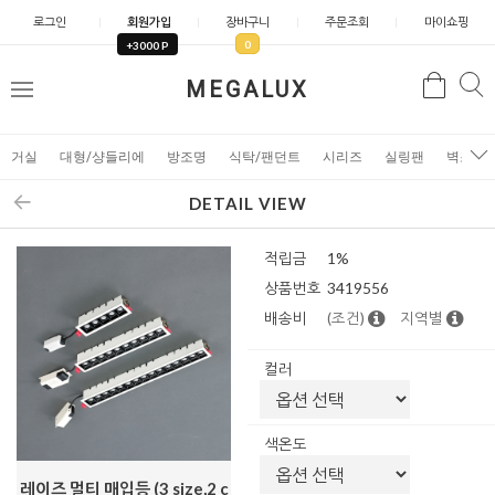
로그인
회원가입
장바구니
주문조회
마이쇼핑
0
+3000 P
검
MEGALUX
검
메
색
색
뉴
거실
대형/샹들리에
방조명
식탁/팬던트
시리즈
실링팬
벽조명
DETAIL VIEW
적립금
1%
상품번호
3419556
배송비
(조건)
지역별
컬러
색온도
레이즈 멀티 매입등 (3 size,2 c