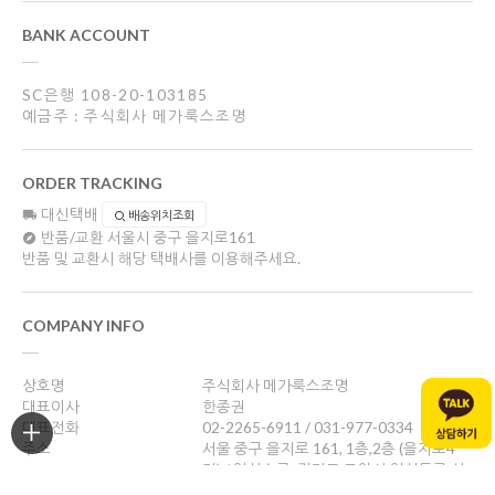
BANK ACCOUNT
SC은행 108-20-103185
예금주 : 주식회사 메가룩스조명
ORDER TRACKING
대신택배
배송위치조회
반품/교환
서울시 중구 을지로161
반품 및 교환시 해당 택배사를 이용해주세요.
COMPANY INFO
상호명
주식회사 메가룩스조명
대표이사
한종권
대표전화
02-2265-6911 / 031-977-0334
주소
서울 중구 을지로 161, 1층,2층 (을지로4
가) / 일산쇼룸: 경기도 고양시 일산동구 성
현로47, 나동(성석동)