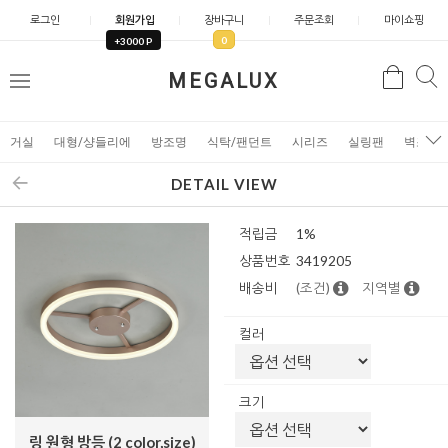
로그인
회원가입
장바구니
주문조회
마이쇼핑
0
+3000 P
검
MEGALUX
검
메
색
색
뉴
거실
대형/샹들리에
방조명
식탁/팬던트
시리즈
실링팬
벽조명
DETAIL VIEW
적립금
1%
상품번호
3419205
배송비
(조건)
지역별
컬러
크기
링 원형 방등 (2 color,size)