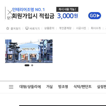
상품문의
개인결제창
시공사진
회사소개
즐겨찾기
바로가기
대형/샹들리에
거실
방조명
식탁/팬던트
실링