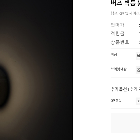
버즈 벽등 (6
램프: G9*1 사이즈
판매가
적립금
상품번호
색상
브라켓색상
추가옵션
(추가
G9 X 1