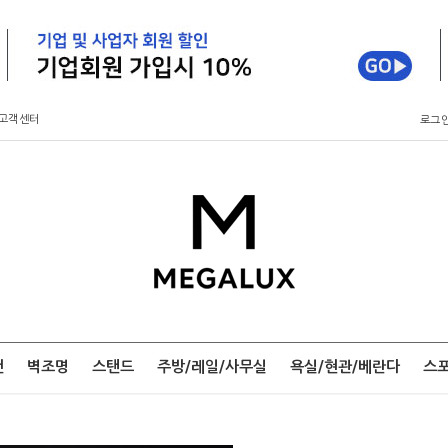
고객센터
로그
팬
벽조명
스탠드
주방/레일/사무실
욕실/현관/베란다
스