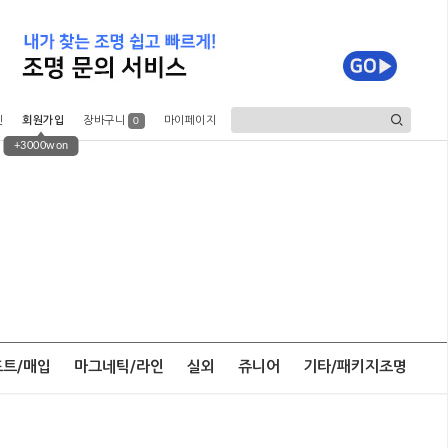
인
회원가입
장바구니
마이페이지
0
+3000won
포트/매입
마그네틱/라인
실외
쥬니어
기타/패키지조명