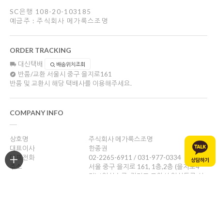
SC은행 108-20-103185
예금주 : 주식회사 메가룩스조명
ORDER TRACKING
대신택배
배송위치조회
반품/교환
서울시 중구 을지로161
반품 및 교환시 해당 택배사를 이용해주세요.
COMPANY INFO
상호명
주식회사 메가룩스조명
대표이사
한종권
대표전화
02-2265-6911 / 031-977-0334
주소
서울 중구 을지로 161, 1층,2층 (을지로4
가) / 일산쇼룸: 경기도 고양시 일산동구 성
현로47, 나동(성석동)
사업자등록번호
469-88-01526
통신판매업신고
제 2024-서울중구-1784호
개인정보관리책임자
한종권