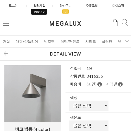
로그인
회원가입
장바구니
주문조회
마이쇼핑
0
+3000 P
검
MEGALUX
검
메
색
색
뉴
거실
대형/샹들리에
방조명
식탁/팬던트
시리즈
실링팬
벽조명
DETAIL VIEW
적립금
1%
상품번호
3416355
배송비
(조건)
지역별
색상
색온도
비코 벽등 (4 color)