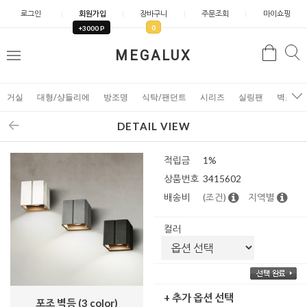
로그인
회원가입
장바구니
주문조회
마이쇼핑
0
+3000 P
검
MEGALUX
검
메
색
색
뉴
거실
대형/샹들리에
방조명
식탁/팬던트
시리즈
실링팬
벽조명
DETAIL VIEW
적립금
1%
상품번호
3415602
배송비
(조건)
지역별
컬러
+ 추가 옵션 선택
포조 벽등 (3 color)