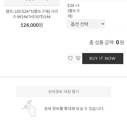
E26 ×1
(별도구
램프: LED E26*1(별도구매) 사이
매)
즈:W146*H150*D146
124,000
원
0
총 상품 금액
원
BUY IT NOW
상세정보 새창 열기
상세 정보를 확대해 보실 수 있습니다.