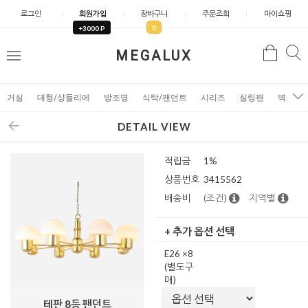
로그인
회원가입
장바구니
주문조회
마이쇼핑
0
+3000 P
검
MEGALUX
검
메
색
색
뉴
거실
대형/샹들리에
방조명
식탁/팬던트
시리즈
실링팬
벽조명
DETAIL VIEW
적립금
1%
상품번호
3415562
배송비
(조건)
지역별
+ 추가 옵션 선택
E26 ×8
(별도구
매)
테판 8등 팬던트