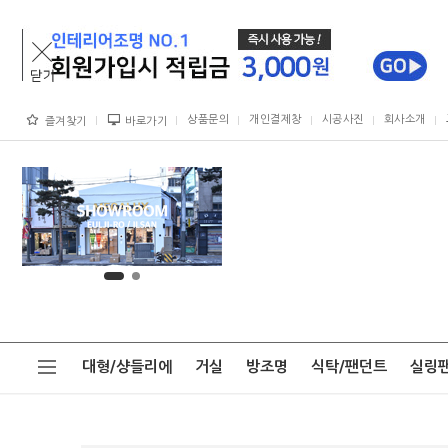
상품문의
개인결제창
시공사진
회사소개
즐겨찾기
바로가기
대형/샹들리에
거실
방조명
식탁/팬던트
실링