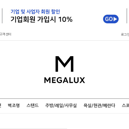
고객센터
로그
팬
벽조명
스탠드
주방/레일/사무실
욕실/현관/베란다
스