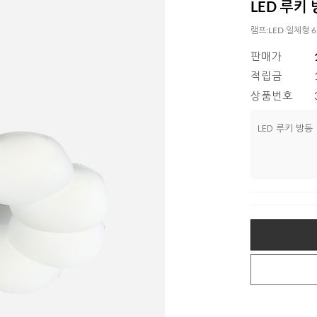
LED 루키
램프:LED 일체형 6
판매가
적립금
상품번호
LED 루키 방등