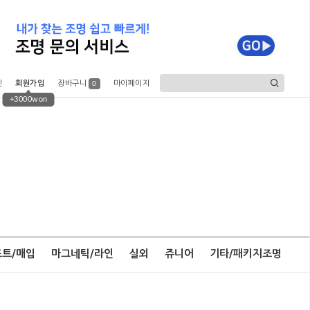
인
회원가입
장바구니
마이페이지
0
+3000won
포트/매입
마그네틱/라인
실외
쥬니어
기타/패키지조명