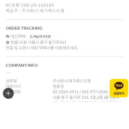
SC은행 108-20-103185
예금주 : 주식회사 메가룩스조명
ORDER TRACKING
대신택배
배송위치조회
반품/교환
서울시 중구 을지로161
반품 및 교환시 해당 택배사를 이용해주세요.
COMPANY INFO
상호명
주식회사 메가룩스조명
대표이사
한종권
대표전화
02-2265-6911 / 031-977-0334
주소
서울 중구 을지로 161, 1층,2층 (을지로4
가) / 일산쇼룸: 경기도 고양시 일산동구 성
현로47, 나동(성석동)
사업자등록번호
469-88-01526
통신판매업신고
제 2024-서울중구-1784호
개인정보관리책임자
한종권