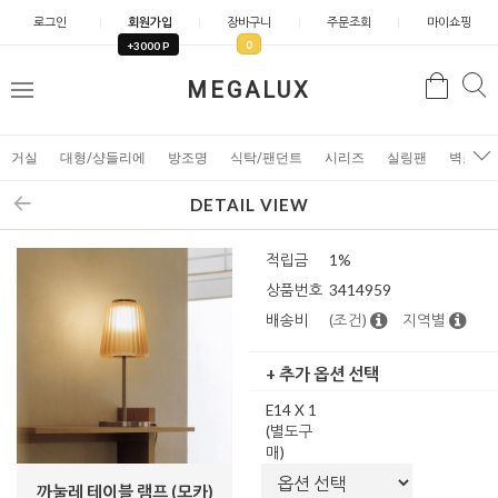
로그인
회원가입
장바구니
주문조회
마이쇼핑
0
+3000 P
검
MEGALUX
검
메
색
색
뉴
거실
대형/샹들리에
방조명
식탁/팬던트
시리즈
실링팬
벽조명
DETAIL VIEW
적립금
1%
상품번호
3414959
배송비
(조건)
지역별
+ 추가 옵션 선택
E14 X 1
(별도구
매)
까눌레 테이블 램프 (모카)