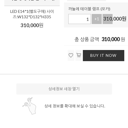
까눌레 테이블 램프 (모카)
LED E14*1(별도구매) 사이
즈:W132*D132*H335
310,000
원
+1
-1
310,000
원
310,000
총 상품 금액
원
BUY IT NOW
상세정보 새창 열기
상세 정보를 확대해 보실 수 있습니다.