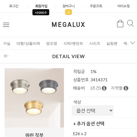
로그인
회원가입
장바구니
주문조회
마이쇼핑
0
+3000 P
검
MEGALUX
검
메
색
색
뉴
거실
대형/샹들리에
방조명
식탁/팬던트
시리즈
실링팬
벽조명
DETAIL VIEW
적립금
1%
상품번호
3414371
배송비
(조건)
지역별
색상
+ 추가 옵션 선택
E26 x 2
마린 직부