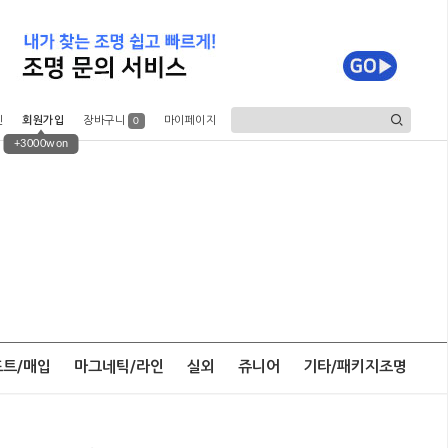
인
회원가입
장바구니
마이페이지
0
+3000won
포트/매입
마그네틱/라인
실외
쥬니어
기타/패키지조명