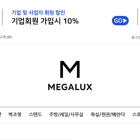
고객센터
로그
팬
벽조명
스탠드
주방/레일/사무실
욕실/현관/베란다
스