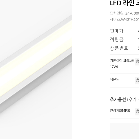
LED 라인 
입력전원: 24V, 30
사이즈:W45*H20*L
판매가
적립금
상품번호
기본길이 1M(1줄
17W)
색온도
추가옵션
(추가
안정기(SMPS)