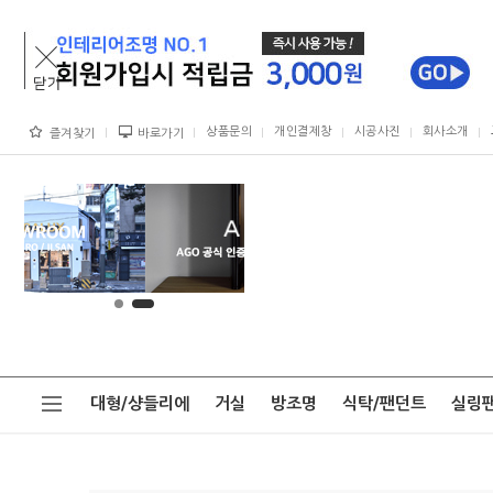
상품문의
개인결제창
시공사진
회사소개
즐겨찾기
바로가기
대형/샹들리에
거실
방조명
식탁/팬던트
실링