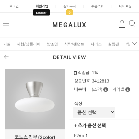
로그인
회원가입
장바구니
주문조회
마이쇼핑
0
+3000 P
검
MEGALUX
검
메
색
색
뉴
거실
대형/샹들리에
방조명
식탁/팬던트
시리즈
실링팬
벽조명
DETAIL VIEW
적립금
1%
상품번호
3412813
배송비
(조건)
지역별
색상
+ 추가 옵션 선택
E26 x 1
코노스 직부 (2color)