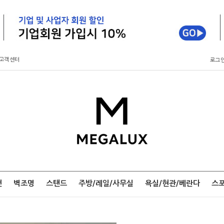
고객센터
로그
팬
벽조명
스탠드
주방/레일/사무실
욕실/현관/베란다
스