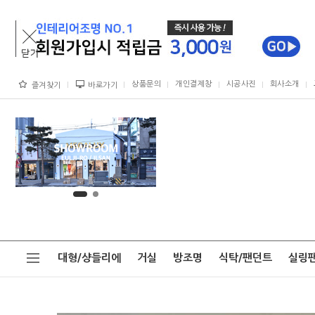
상품문의
개인결제창
시공사진
회사소개
즐겨찾기
바로가기
대형/샹들리에
거실
방조명
식탁/팬던트
실링