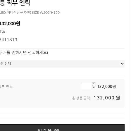
등 직부 엔틱
 LED 에디슨전구 추천) SIZE W200*H150
132,000원
1%
3411813
 구매를 원하시면 선택하세요)
직부 엔틱
132,000
원
132,000
원
총 상품 금액
BUY NOW