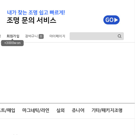
인
회원가입
장바구니
마이페이지
0
+3000won
포트/매입
마그네틱/라인
실외
쥬니어
기타/패키지조명