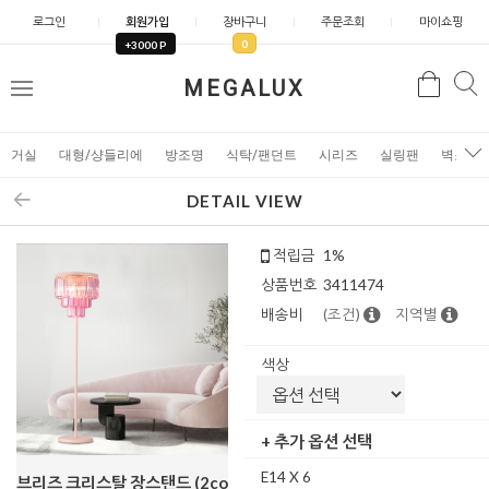
로그인
회원가입
장바구니
주문조회
마이쇼핑
0
+3000 P
검
MEGALUX
검
메
색
색
뉴
거실
대형/샹들리에
방조명
식탁/팬던트
시리즈
실링팬
벽조명
DETAIL VIEW
적립금
1%
상품번호
3411474
배송비
(조건)
지역별
색상
+ 추가 옵션 선택
E14 X 6
브리즈 크리스탈 장스탠드 (2co