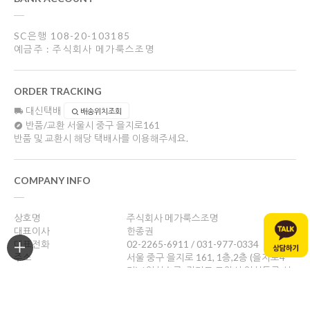
SC은행 108-20-103185
예금주 : 주식회사 메가룩스조명
ORDER TRACKING
대신택배
배송위치조회
반품/교환
서울시 중구 을지로161
반품 및 교환시 해당 택배사를 이용해주세요.
COMPANY INFO
상호명
주식회사 메가룩스조명
대표이사
한종권
대표전화
02-2265-6911 / 031-977-0334
주소
서울 중구 을지로 161, 1층,2층 (을지로4
가) / 일산쇼룸: 경기도 고양시 일산동구 성
현로47, 나동(성석동)
사업자등록번호
469-88-01526