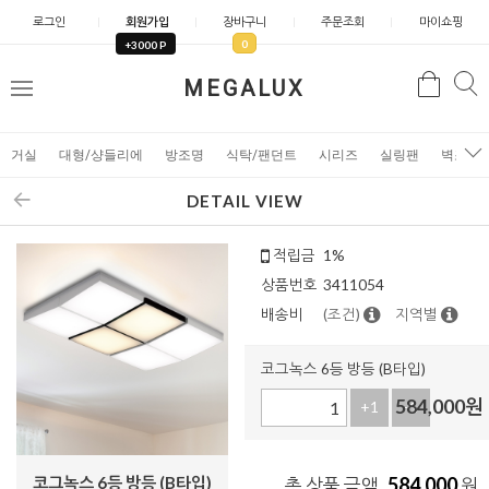
로그인
회원가입
장바구니
주문조회
마이쇼핑
0
+3000 P
검
MEGALUX
검
메
색
색
뉴
거실
대형/샹들리에
방조명
식탁/팬던트
시리즈
실링팬
벽조명
DETAIL VIEW
적립금
1%
상품번호
3411054
배송비
(조건)
지역별
코그녹스 6등 방등 (B타입)
584,000
원
+1
-1
코그녹스 6등 방등 (B타입)
584,000
총 상품 금액
원