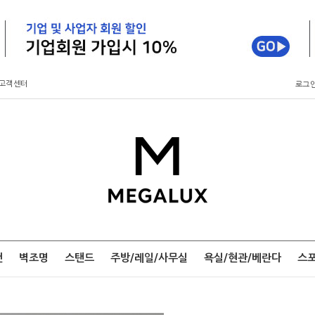
고객센터
로그
팬
벽조명
스탠드
주방/레일/사무실
욕실/현관/베란다
스