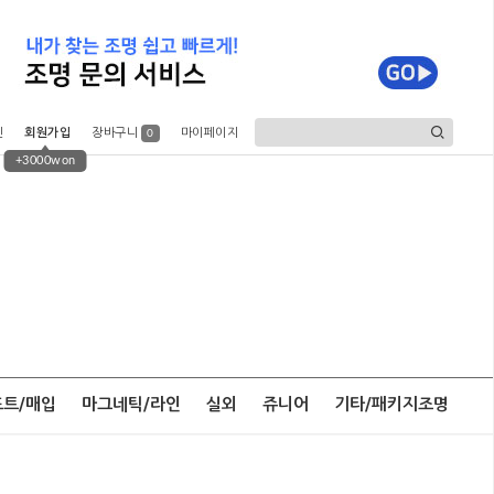
인
회원가입
장바구니
마이페이지
0
+3000won
포트/매입
마그네틱/라인
실외
쥬니어
기타/패키지조명