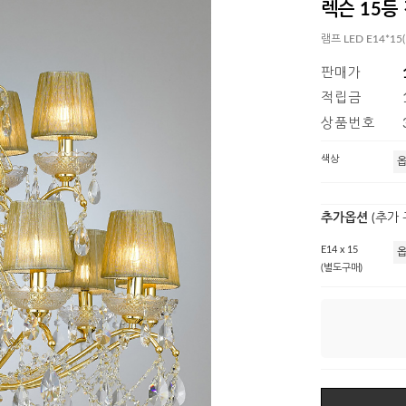
렉슨 15등
램프 LED E14*15
판매가
적립금
상품번호
색상
추가옵션
(추가
E14 x 15
(별도구매)