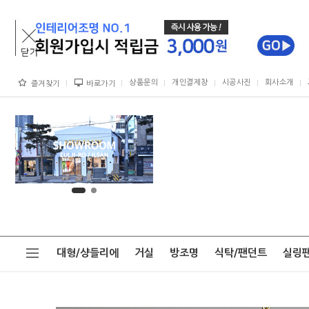
상품문의
개인결제창
시공사진
회사소개
즐겨찾기
바로가기
대형/샹들리에
거실
방조명
식탁/팬던트
실링