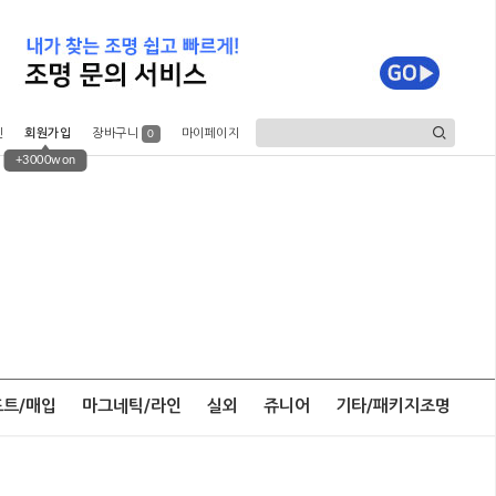
인
회원가입
장바구니
마이페이지
0
+3000won
포트/매입
마그네틱/라인
실외
쥬니어
기타/패키지조명