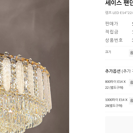
세이스 팬던
램프 LED E14*22
판매가
적립금
상품번호
크기
추가옵션
(추가
800파이 E14 X
22 (별도구매)
1000파이 E14 X
28(별도구매)