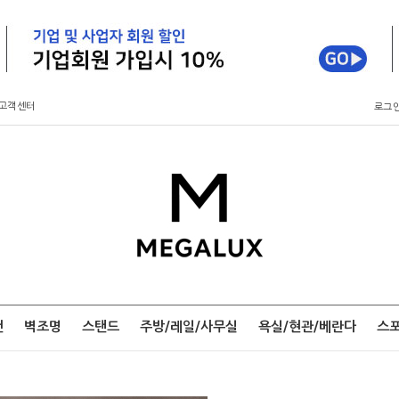
고객센터
로그
팬
벽조명
스탠드
주방/레일/사무실
욕실/현관/베란다
스