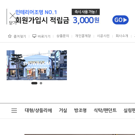
상품문의
개인결제창
시공사진
회사소개
즐겨찾기
바로가기
대형/샹들리에
거실
방조명
식탁/팬던트
실링