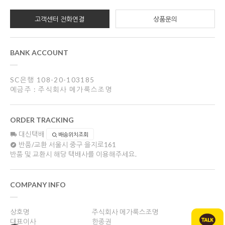
고객센터 전화연결
상품문의
BANK ACCOUNT
SC은행 108-20-103185
예금주 : 주식회사 메가룩스조명
ORDER TRACKING
대신택배
배송위치조회
반품/교환
서울시 중구 을지로161
반품 및 교환시 해당 택배사를 이용해주세요.
COMPANY INFO
상호명
주식회사 메가룩스조명
대표이사
한종권