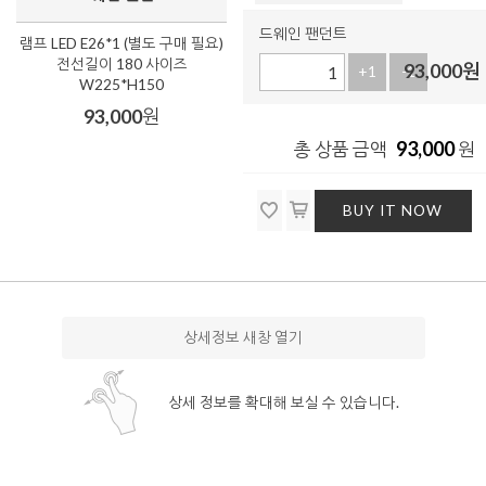
드웨인 팬던트
램프 LED E26*1 (별도 구매 필요)
전선길이 180 사이즈
93,000
원
+1
-1
W225*H150
93,000
원
93,000
총 상품 금액
원
BUY IT NOW
상세정보 새창 열기
상세 정보를 확대해 보실 수 있습니다.