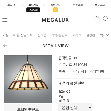
로그인
회원가입
장바구니
주문조회
마이쇼핑
0
+3000 P
검
MEGALUX
검
메
색
색
뉴
거실
대형/샹들리에
방조명
식탁/팬던트
시리즈
실링팬
벽조명
DETAIL VIEW
적립금
1%
상품번호
3410034
배송비
(조건)
지역별
+ 추가 옵션 선택
E26 X 1
(별도 구
매 필요)
드웨인 팬던트