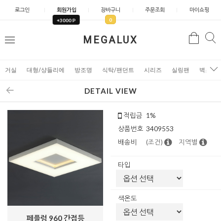
로그인
회원가입
장바구니
주문조회
마이쇼핑
0
+3000 P
검
MEGALUX
검
메
색
색
뉴
거실
대형/샹들리에
방조명
식탁/팬던트
시리즈
실링팬
벽조명
DETAIL VIEW
적립금
1%
상품번호
3409553
배송비
(조건)
지역별
타입
색온도
페플럼 960 간접등