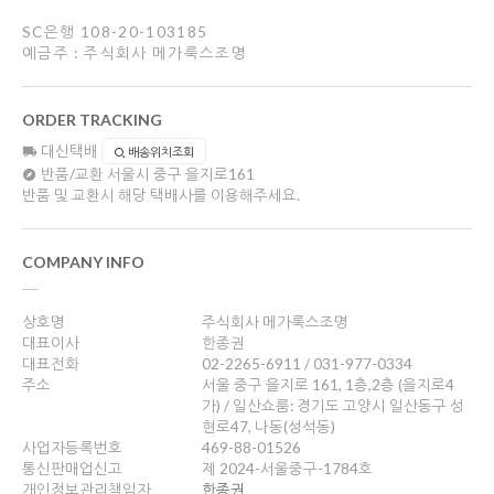
SC은행 108-20-103185
예금주 : 주식회사 메가룩스조명
ORDER TRACKING
대신택배
배송위치조회
반품/교환
서울시 중구 을지로161
반품 및 교환시 해당 택배사를 이용해주세요.
COMPANY INFO
상호명
주식회사 메가룩스조명
대표이사
한종권
대표전화
02-2265-6911 / 031-977-0334
주소
서울 중구 을지로 161, 1층,2층 (을지로4
가) / 일산쇼룸: 경기도 고양시 일산동구 성
현로47, 나동(성석동)
사업자등록번호
469-88-01526
통신판매업신고
제 2024-서울중구-1784호
개인정보관리책임자
한종권