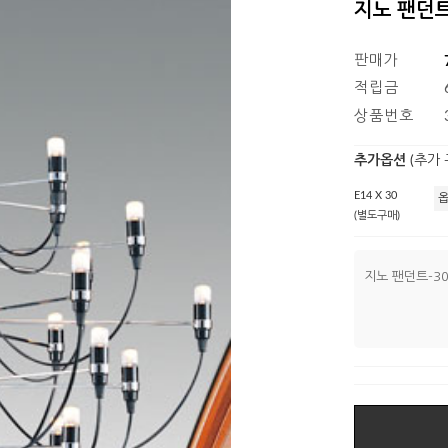
지노 팬던트
판매가
적립금
상품번호
추가옵션
(추가
E14 X 30
(별도구매)
지노 팬던트-3