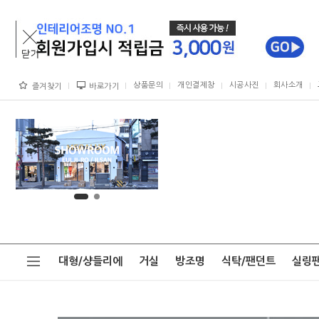
상품문의
개인결제창
시공사진
회사소개
즐겨찾기
바로가기
대형/샹들리에
거실
방조명
식탁/팬던트
실링