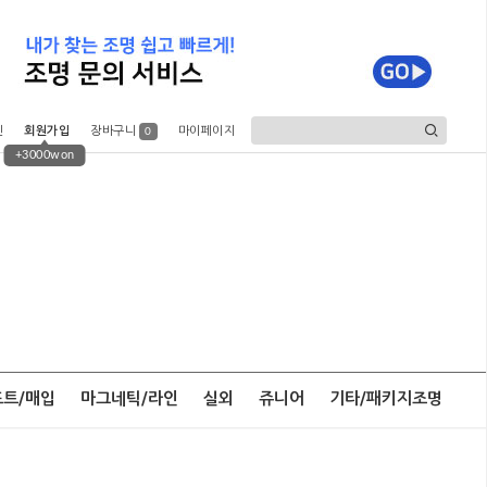
인
회원가입
장바구니
마이페이지
0
+3000won
포트/매입
마그네틱/라인
실외
쥬니어
기타/패키지조명