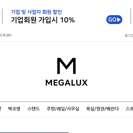
고객센터
로그
팬
벽조명
스탠드
주방/레일/사무실
욕실/현관/베란다
스