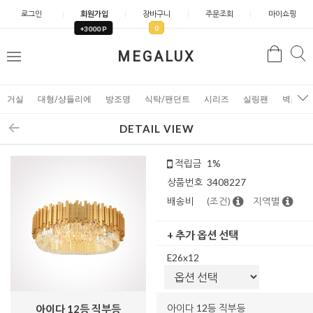
로그인
회원가입
장바구니
주문조회
마이쇼핑
0
+3000 P
검
MEGALUX
검
메
색
색
뉴
거실
대형/샹들리에
방조명
식탁/팬던트
시리즈
실링팬
벽조명
DETAIL VIEW
적립금
1%
상품번호
3408227
배송비
(조건)
지역별
+ 추가 옵션 선택
E26x12
아이다 12등 직부등
아이다 12등 직부등