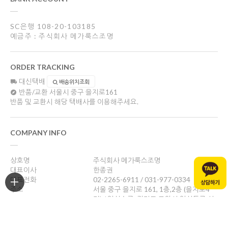
SC은행 108-20-103185
예금주 : 주식회사 메가룩스조명
ORDER TRACKING
대신택배
배송위치조회
반품/교환
서울시 중구 을지로161
반품 및 교환시 해당 택배사를 이용해주세요.
COMPANY INFO
상호명
주식회사 메가룩스조명
대표이사
한종권
대표전화
02-2265-6911 / 031-977-0334
주소
서울 중구 을지로 161, 1층,2층 (을지로4
가) / 일산쇼룸: 경기도 고양시 일산동구 성
현로47, 나동(성석동)
사업자등록번호
469-88-01526
통신판매업신고
제 2024-서울중구-1784호