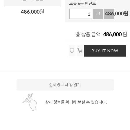
노블 6등 팬던트
486,000
원
486,000
원
+1
-1
486,000
총 상품 금액
원
BUY IT NOW
상세정보 새창 열기
상세 정보를 확대해 보실 수 있습니다.