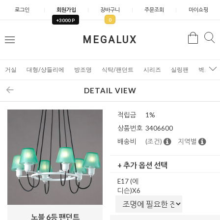
로그인
회원가입
장바구니
주문조회
마이쇼핑
0
+3000 P
검
MEGALUX
검
메
색
색
뉴
거실
대형/샹들리에
방조명
식탁/팬던트
시리즈
실링팬
벽조명
DETAIL VIEW
적립금
1%
상품번호
3406600
배송비
(조건)
지역별
+ 추가 옵션 선택
E17 (에
디슨)X6
노블 6등 팬던트