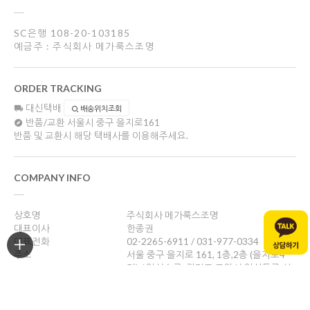
SC은행 108-20-103185
예금주 : 주식회사 메가룩스조명
ORDER TRACKING
대신택배
배송위치조회
반품/교환
서울시 중구 을지로161
반품 및 교환시 해당 택배사를 이용해주세요.
COMPANY INFO
상호명
주식회사 메가룩스조명
대표이사
한종권
대표전화
02-2265-6911 / 031-977-0334
주소
서울 중구 을지로 161, 1층,2층 (을지로4
가) / 일산쇼룸: 경기도 고양시 일산동구 성
현로47, 나동(성석동)
사업자등록번호
469-88-01526
통신판매업신고
제 2024-서울중구-1784호