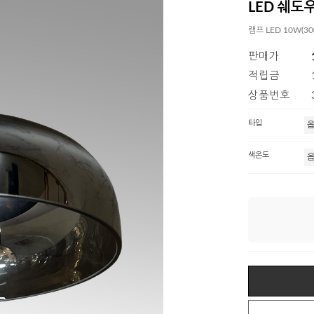
LED 쉐도
램프 LED 10W(30
판매가
적립금
상품번호
타입
색온도