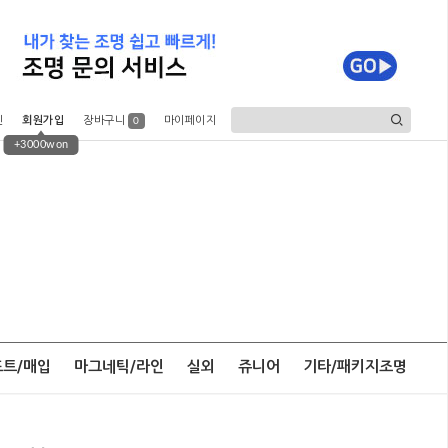
인
회원가입
장바구니
마이페이지
0
+3000won
포트/매입
마그네틱/라인
실외
쥬니어
기타/패키지조명