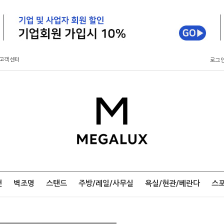
고객센터
로그
팬
벽조명
스탠드
주방/레일/사무실
욕실/현관/베란다
스