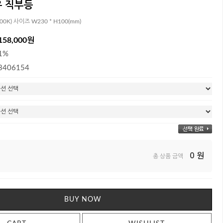
우 직부등
00K) 사이즈 W230 * H100(mm)
158,000원
1%
3406154
0
원
총 상품 금액
BUY NOW