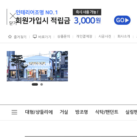
상품문의
개인결제창
시공사진
회사소개
즐겨찾기
바로가기
대형/샹들리에
거실
방조명
식탁/팬던트
실링