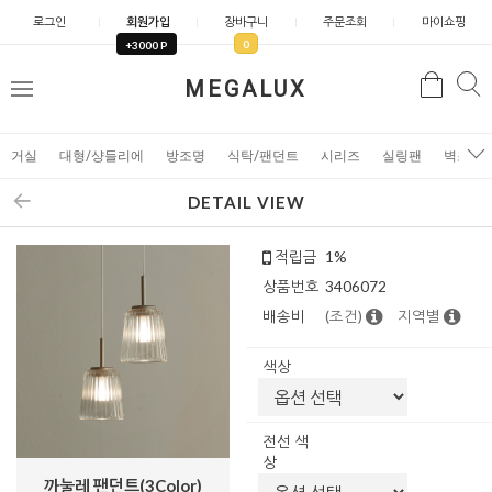
로그인
회원가입
장바구니
주문조회
마이쇼핑
0
+3000 P
검
MEGALUX
검
메
색
색
뉴
거실
대형/샹들리에
방조명
식탁/팬던트
시리즈
실링팬
벽조명
DETAIL VIEW
적립금
1%
상품번호
3406072
배송비
(조건)
지역별
색상
전선 색
상
까눌레 팬던트(3Color)