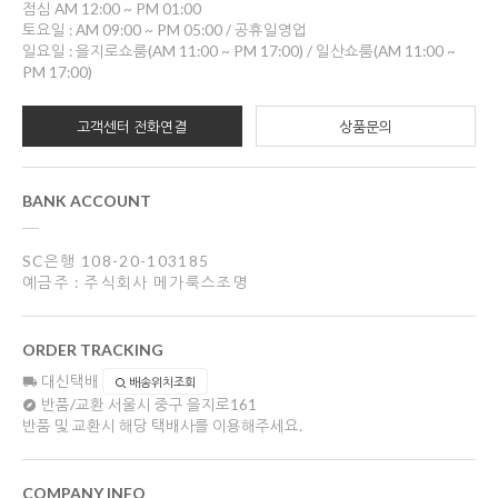
점심 AM 12:00 ~ PM 01:00
토요일 : AM 09:00 ~ PM 05:00 / 공휴일영업
일요일 : 을지로쇼룸(AM 11:00 ~ PM 17:00) / 일산쇼룸(AM 11:00 ~
PM 17:00)
고객센터 전화연결
상품문의
BANK ACCOUNT
SC은행 108-20-103185
예금주 : 주식회사 메가룩스조명
ORDER TRACKING
대신택배
배송위치조회
반품/교환
서울시 중구 을지로161
반품 및 교환시 해당 택배사를 이용해주세요.
COMPANY INFO