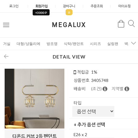
로그인
회원가입
장바구니
주문조회
마이쇼핑
0
+3000 P
검
MEGALUX
검
메
색
색
뉴
거실
대형/샹들리에
방조명
식탁/팬던트
시리즈
실링팬
벽조명
DETAIL VIEW
적립금
1%
상품번호
3405748
배송비
(조건)
지역별
타입
+ 추가 옵션 선택
E26 x 2
디온드 커브 2등 펜던트