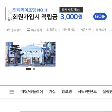
상품문의
개인결제창
시공사진
회사소개
즐겨찾기
바로가기
대형/샹들리에
거실
방조명
식탁/팬던트
실링