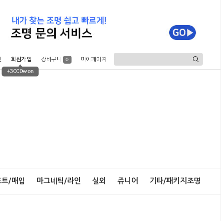
인
회원가입
장바구니
마이페이지
0
+3000won
포트/매입
마그네틱/라인
실외
쥬니어
기타/패키지조명