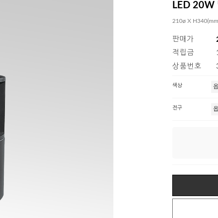
LED 20W
210ø X H340(mm
판매가
적립금
상품번호
색상
전구