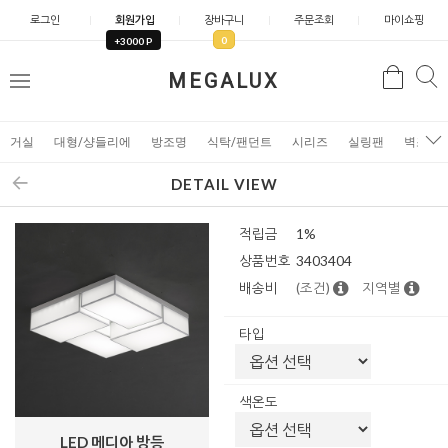
로그인
회원가입
장바구니
주문조회
마이쇼핑
0
+3000 P
검
MEGALUX
검
메
색
색
뉴
거실
대형/샹들리에
방조명
식탁/팬던트
시리즈
실링팬
벽조명
DETAIL VIEW
적립금
1%
상품번호
3403404
배송비
(조건)
지역별
타입
색온도
LED 메디아 방등