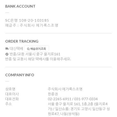
BANK ACCOUNT
SC은행 108-20-103185
예금주 : 주식회사 메가룩스조명
ORDER TRACKING
대신택배
배송위치조회
반품/교환
서울시 중구 을지로161
반품 및 교환시 해당 택배사를 이용해주세요.
COMPANY INFO
상호명
주식회사 메가룩스조명
대표이사
한종권
대표전화
02-2265-6911 / 031-977-0334
주소
서울 중구 을지로 161, 1층,2층 (을지로4
가) / 일산쇼룸: 경기도 고양시 일산동구 성
현로47, 나동(성석동)