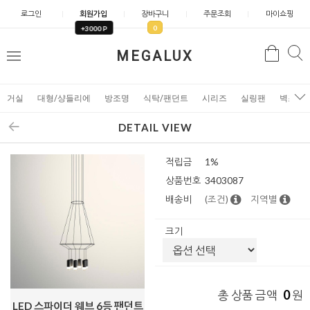
로그인
회원가입
장바구니
주문조회
마이쇼핑
0
+3000 P
검
MEGALUX
검
메
색
색
뉴
거실
대형/샹들리에
방조명
식탁/팬던트
시리즈
실링팬
벽조명
DETAIL VIEW
적립금
1%
상품번호
3403087
배송비
(조건)
지역별
크기
0
총 상품 금액
원
LED 스파이더 웨브 6등 팬던트