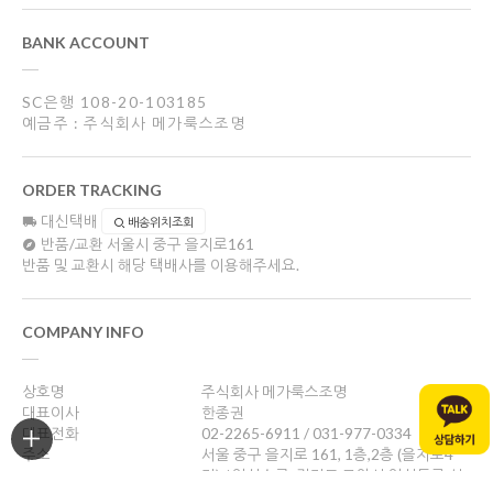
BANK ACCOUNT
SC은행 108-20-103185
예금주 : 주식회사 메가룩스조명
ORDER TRACKING
대신택배
배송위치조회
반품/교환
서울시 중구 을지로161
반품 및 교환시 해당 택배사를 이용해주세요.
COMPANY INFO
상호명
주식회사 메가룩스조명
대표이사
한종권
대표전화
02-2265-6911 / 031-977-0334
주소
서울 중구 을지로 161, 1층,2층 (을지로4
가) / 일산쇼룸: 경기도 고양시 일산동구 성