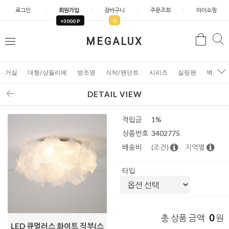
로그인
회원가입
장바구니
주문조회
마이쇼핑
0
+3000 P
검
MEGALUX
검
메
색
색
뉴
거실
대형/샹들리에
방조명
식탁/팬던트
시리즈
실링팬
벽조명
DETAIL VIEW
적립금
1%
상품번호
3402775
배송비
(조건)
지역별
타입
0
총 상품 금액
원
LED 큐멀러스 화이트 직부(스