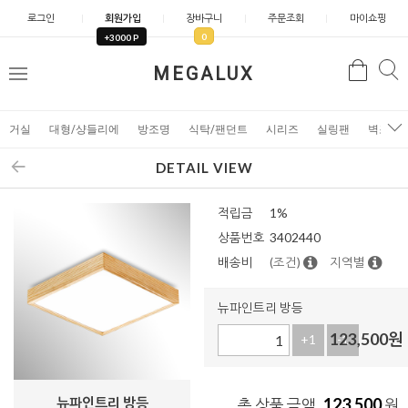
로그인
회원가입
장바구니
주문조회
마이쇼핑
0
+3000 P
검
MEGALUX
검
메
색
색
뉴
거실
대형/샹들리에
방조명
식탁/팬던트
시리즈
실링팬
벽조명
DETAIL VIEW
적립금
1%
상품번호
3402440
배송비
(조건)
지역별
뉴파인트리 방등
123,500
원
+1
-1
뉴파인트리 방등
123,500
총 상품 금액
원