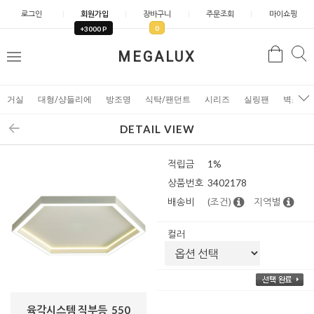
로그인
회원가입
장바구니
주문조회
마이쇼핑
0
+3000 P
검
MEGALUX
검
메
색
색
뉴
거실
대형/샹들리에
방조명
식탁/팬던트
시리즈
실링팬
벽조명
DETAIL VIEW
적립금
1%
상품번호
3402178
배송비
(조건)
지역별
컬러
육각시스템 직부등_550