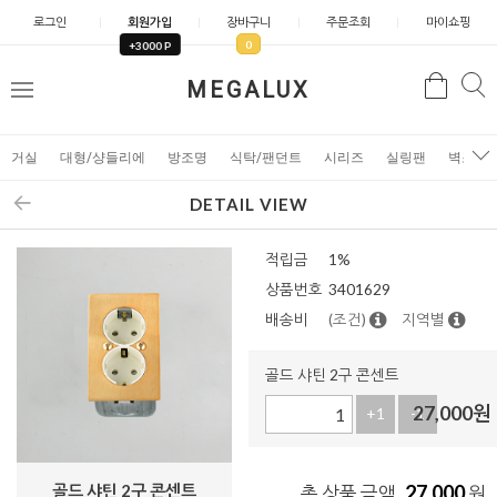
로그인
회원가입
장바구니
주문조회
마이쇼핑
0
+3000 P
검
MEGALUX
검
메
색
색
뉴
거실
대형/샹들리에
방조명
식탁/팬던트
시리즈
실링팬
벽조명
DETAIL VIEW
적립금
1%
상품번호
3401629
배송비
(조건)
지역별
골드 샤틴 2구 콘센트
27,000
원
+1
-1
골드 샤틴 2구 콘센트
27,000
총 상품 금액
원