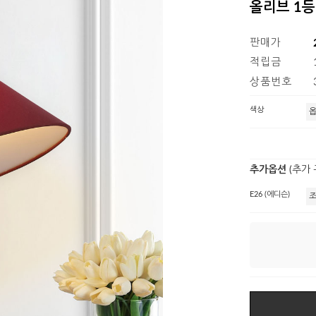
올리브 1
판매가
적립금
상품번호
색상
추가옵션
(추가
E26 (에디슨)