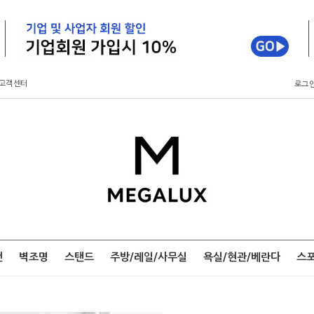
고객센터
로그
팬
벽조명
스탠드
주방/레일/사무실
욕실/현관/베란다
스