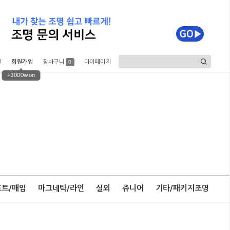
인
회원가입
장바구니
마이페이지
0
+3000won
포트/매입
마그네틱/라인
실외
쥬니어
기타/패키지조명