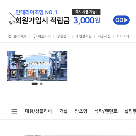
상품문의
개인결제창
시공사진
회사소개
즐겨찾기
바로가기
대형/샹들리에
거실
방조명
식탁/팬던트
실링