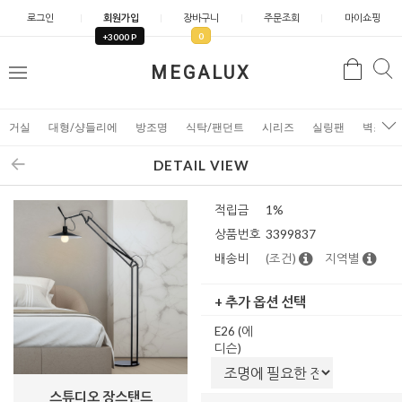
로그인
회원가입
장바구니
주문조회
마이쇼핑
0
+3000 P
검
MEGALUX
검
메
색
색
뉴
거실
대형/샹들리에
방조명
식탁/팬던트
시리즈
실링팬
벽조명
DETAIL VIEW
적립금
1%
상품번호
3399837
배송비
(조건)
지역별
+ 추가 옵션 선택
E26 (에
디슨)
스튜디오 장스탠드