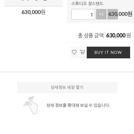
스튜디오 장스탠드
630,000
원
630,000
원
+1
-1
630,000
총 상품 금액
원
BUY IT NOW
상세정보 새창 열기
상세 정보를 확대해 보실 수 있습니다.