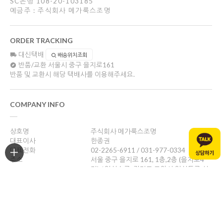
SC은행 108-20-103185
예금주 : 주식회사 메가룩스조명
ORDER TRACKING
대신택배
배송위치조회
반품/교환
서울시 중구 을지로161
반품 및 교환시 해당 택배사를 이용해주세요.
COMPANY INFO
상호명
주식회사 메가룩스조명
대표이사
한종권
대표전화
02-2265-6911 / 031-977-0334
주소
서울 중구 을지로 161, 1층,2층 (을지로4
가) / 일산쇼룸: 경기도 고양시 일산동구 성
현로47, 나동(성석동)
사업자등록번호
469-88-01526
통신판매업신고
제 2024-서울중구-1784호
개인정보관리책임자
한종권
help@megalux.kr