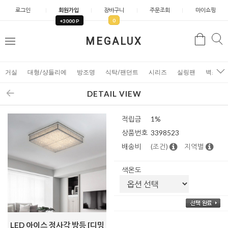
로그인
회원가입
장바구니
주문조회
마이쇼핑
0
+3000 P
검
MEGALUX
검
메
색
색
뉴
거실
대형/샹들리에
방조명
식탁/팬던트
시리즈
실링팬
벽조명
DETAIL VIEW
적립금
1%
상품번호
3398523
배송비
(조건)
지역별
색온도
LED 아이스 정사각 방등 [디밍