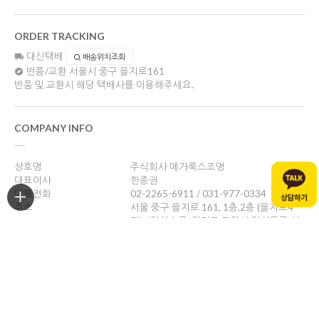
ORDER TRACKING
대신택배
배송위치조회
반품/교환
서울시 중구 을지로161
반품 및 교환시 해당 택배사를 이용해주세요.
COMPANY INFO
상호명
주식회사 메가룩스조명
대표이사
한종권
대표전화
02-2265-6911 / 031-977-0334
주소
서울 중구 을지로 161, 1층,2층 (을지로4
가) / 일산쇼룸: 경기도 고양시 일산동구 성
현로47, 나동(성석동)
사업자등록번호
469-88-01526
통신판매업신고
제 2024-서울중구-1784호
개인정보관리책임자
한종권
help@megalux.kr