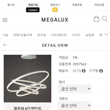
로그인
회원가입
장바구니
주문조회
마이쇼핑
0
+3000 P
검
MEGALUX
검
메
색
색
뉴
거실
대형/샹들리에
방조명
식탁/팬던트
시리즈
실링팬
벽조명
DETAIL VIEW
적립금
1%
상품번호
3397562
배송비
(조건)
지역별
컬러
색온도
휠원형 4단 팬던트