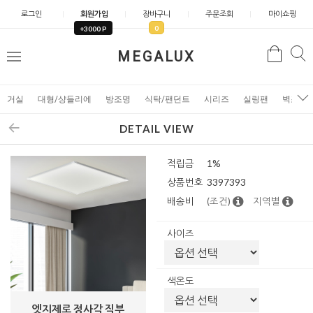
로그인
회원가입
장바구니
주문조회
마이쇼핑
0
+3000 P
검
MEGALUX
검
메
색
색
뉴
거실
대형/샹들리에
방조명
식탁/팬던트
시리즈
실링팬
벽조명
DETAIL VIEW
적립금
1%
상품번호
3397393
배송비
(조건)
지역별
사이즈
색온도
엣지제로 정사각 직부