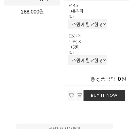
E14 x
288,000
원
1(유리타
입)
E26 (에
디슨) X
1(갓타
입)
0
총 상품 금액
원
BUY IT NOW