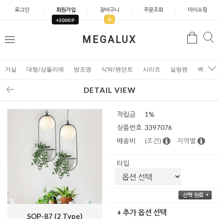
로그인
회원가입
장바구니
주문조회
마이쇼핑
0
+3000 P
검
MEGALUX
검
메
색
색
뉴
거실
대형/샹들리에
방조명
식탁/팬던트
시리즈
실링팬
벽조명
DETAIL VIEW
적립금
1%
상품번호
3397076
배송비
(조건)
지역별
타입
+ 추가 옵션 선택
SOP-87 (2 Type)