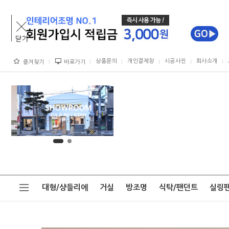
상품문의
개인결제창
시공사진
회사소개
즐겨찾기
바로가기
대형/샹들리에
거실
방조명
식탁/팬던트
실링