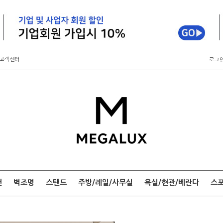
고객센터
로그
팬
벽조명
스탠드
주방/레일/사무실
욕실/현관/베란다
스