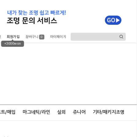
인
회원가입
장바구니
마이페이지
0
+3000won
포트/매입
마그네틱/라인
실외
쥬니어
기타/패키지조명